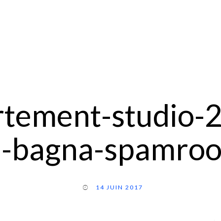
rtement-studio-2
a-bagna-spamro
14 JUIN 2017