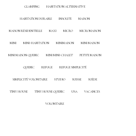
GLAMPING
HABITATION ALTERNATIVE
HABITATION DURABLE
INSOLITE
MAISON
MAISON RÉSIDENTIELLE
MAXI
MICRO
MICROMAISON
MINI
MINI-HABITATION
MINIMAISON
MINI MAISON
MINI MAISON QUEBEC
MINI MINI-CHALET
PETITE MAISON
QUEBEC
REFUGE
REFUGE SIMPLICITÉ
SIMPLICITÉ VOLONTAIRE
STUDIO
SUISSE
SUÈDE
TINY HOUSE
TINY HOUSE QUEBEC
USA
VACANCES
VOLONTAIRE