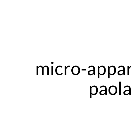
micro-appa
paol