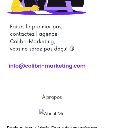
À propos
Bonjour, Je suis Marie. En vue de construire ma