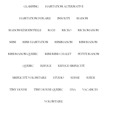
GLAMPING
HABITATION ALTERNATIVE
HABITATION DURABLE
INSOLITE
MAISON
MAISON RÉSIDENTIELLE
MAXI
MICRO
MICROMAISON
MINI
MINI-HABITATION
MINIMAISON
MINI MAISON
MINI MAISON QUEBEC
MINI MINI-CHALET
PETITE MAISON
QUEBEC
REFUGE
REFUGE SIMPLICITÉ
SIMPLICITÉ VOLONTAIRE
STUDIO
SUISSE
SUÈDE
TINY HOUSE
TINY HOUSE QUEBEC
USA
VACANCES
VOLONTAIRE