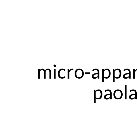
micro-appa
paol