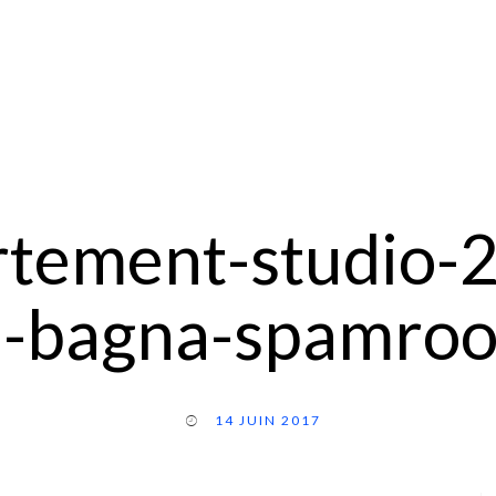
rtement-studio-2
a-bagna-spamro
14 JUIN 2017