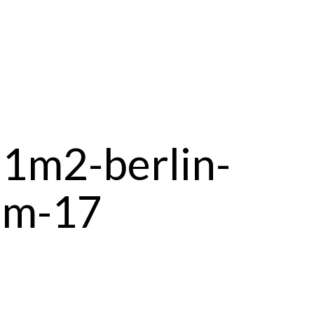
1m2-berlin-
om-17