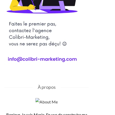
À propos
Bonjour, Je suis Marie. En vue de construire ma