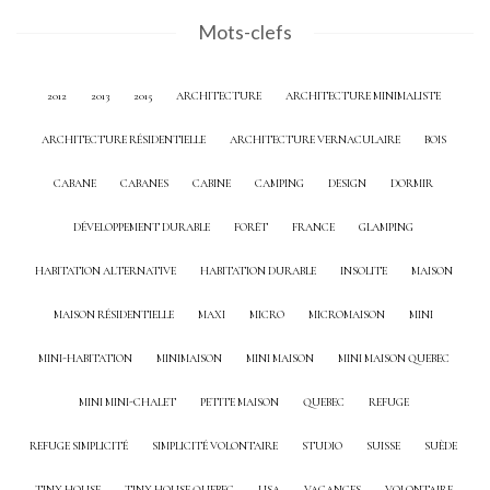
Mots-clefs
2012
2013
2015
ARCHITECTURE
ARCHITECTURE MINIMALISTE
ARCHITECTURE RÉSIDENTIELLE
ARCHITECTURE VERNACULAIRE
BOIS
CABANE
CABANES
CABINE
CAMPING
DESIGN
DORMIR
DÉVELOPPEMENT DURABLE
FORÊT
FRANCE
GLAMPING
HABITATION ALTERNATIVE
HABITATION DURABLE
INSOLITE
MAISON
MAISON RÉSIDENTIELLE
MAXI
MICRO
MICROMAISON
MINI
MINI-HABITATION
MINIMAISON
MINI MAISON
MINI MAISON QUEBEC
MINI MINI-CHALET
PETITE MAISON
QUEBEC
REFUGE
REFUGE SIMPLICITÉ
SIMPLICITÉ VOLONTAIRE
STUDIO
SUISSE
SUÈDE
TINY HOUSE
TINY HOUSE QUEBEC
USA
VACANCES
VOLONTAIRE