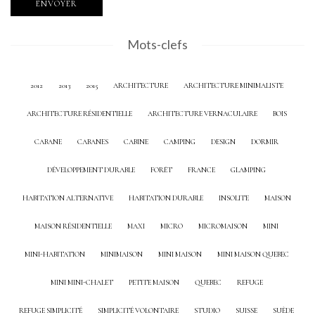
Mots-clefs
2012
2013
2015
ARCHITECTURE
ARCHITECTURE MINIMALISTE
ARCHITECTURE RÉSIDENTIELLE
ARCHITECTURE VERNACULAIRE
BOIS
CABANE
CABANES
CABINE
CAMPING
DESIGN
DORMIR
DÉVELOPPEMENT DURABLE
FORÊT
FRANCE
GLAMPING
HABITATION ALTERNATIVE
HABITATION DURABLE
INSOLITE
MAISON
MAISON RÉSIDENTIELLE
MAXI
MICRO
MICROMAISON
MINI
MINI-HABITATION
MINIMAISON
MINI MAISON
MINI MAISON QUEBEC
MINI MINI-CHALET
PETITE MAISON
QUEBEC
REFUGE
REFUGE SIMPLICITÉ
SIMPLICITÉ VOLONTAIRE
STUDIO
SUISSE
SUÈDE