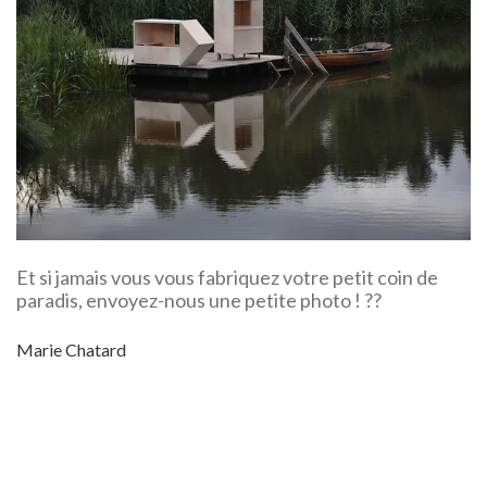
Et si jamais vous vous fabriquez votre petit coin de
paradis, envoyez-nous une petite photo ! ??
Marie Chatard
1 M2
2012
AILLEURS
ALLEMAGNE
DIY
MICRO
MICROMAISON
ONE SQM HOUSE
VAN BO LE-MENTZEL