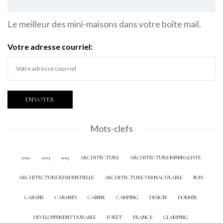
Le meilleur des mini-maisons dans votre boîte mail.
Votre adresse courriel:
Mots-clefs
2012
2013
2015
ARCHITECTURE
ARCHITECTURE MINIMALISTE
ARCHITECTURE RÉSIDENTIELLE
ARCHITECTURE VERNACULAIRE
BOIS
CABANE
CABANES
CABINE
CAMPING
DESIGN
DORMIR
DÉVELOPPEMENT DURABLE
FORÊT
FRANCE
GLAMPING