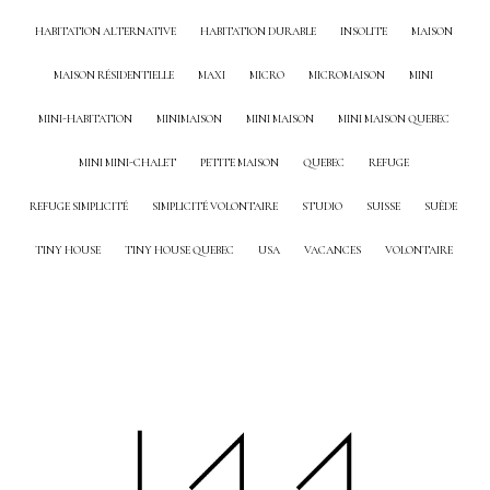
HABITATION ALTERNATIVE
HABITATION DURABLE
INSOLITE
MAISON
MAISON RÉSIDENTIELLE
MAXI
MICRO
MICROMAISON
MINI
MINI-HABITATION
MINIMAISON
MINI MAISON
MINI MAISON QUEBEC
MINI MINI-CHALET
PETITE MAISON
QUEBEC
REFUGE
REFUGE SIMPLICITÉ
SIMPLICITÉ VOLONTAIRE
STUDIO
SUISSE
SUÈDE
TINY HOUSE
TINY HOUSE QUEBEC
USA
VACANCES
VOLONTAIRE