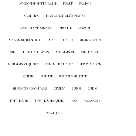
DÉVELOPPEMENT DURABLE
FORÊT
FRANCE
GLAMPING
HABITATION ALTERNATIVE
HABITATION DURABLE
INSOLITE
MAISON
MAISON RÉSIDENTIELLE
MAXI
MICRO
MICROMAISON
MINI
MINI-HABITATION
MINIMAISON
MINI MAISON
MINI MAISON QUEBEC
MINI MINI-CHALET
PETITE MAISON
QUEBEC
REFUGE
REFUGE SIMPLICITÉ
SIMPLICITÉ VOLONTAIRE
STUDIO
SUISSE
SUÈDE
TINY HOUSE
TINY HOUSE QUEBEC
USA
VACANCES
VOLONTAIRE