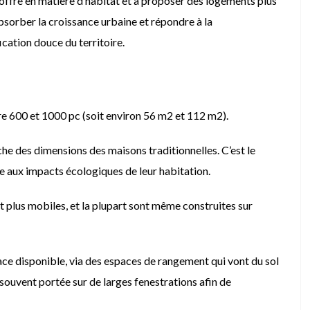
l’offre en matière d’habitat et à proposer des logements plus
bsorber la croissance urbaine et répondre à la
cation douce du territoire.
e 600 et 1000 pc (soit environ 56 m2 et 112 m2).
che des dimensions des maisons traditionnelles. C’est le
le aux impacts écologiques de leur habitation.
t plus mobiles, et la plupart sont même construites sur
pace disponible, via des espaces de rangement qui vont du sol
 souvent portée sur de larges fenestrations afin de