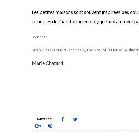
Les petites maisons sont souvent inspirées des cour
principes de l’habitation écologique, notamment par 
Sources :
Sarah Susanka et Kira Obolensky, The Not So Big House : A Bluepri
Marie Chatard
DÉVELOPPEMENT DURABLE
HABITATION ALTERNATIVE
HA
PETITE MAISON
SIMPLICITÉ VOLONTAIRE
PARTAGER