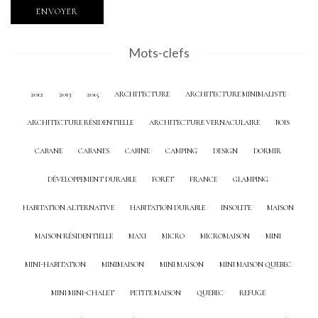
Mots-clefs
2012
2013
2015
ARCHITECTURE
ARCHITECTURE MINIMALISTE
ARCHITECTURE RÉSIDENTIELLE
ARCHITECTURE VERNACULAIRE
BOIS
CABANE
CABANES
CABINE
CAMPING
DESIGN
DORMIR
DÉVELOPPEMENT DURABLE
FORÊT
FRANCE
GLAMPING
HABITATION ALTERNATIVE
HABITATION DURABLE
INSOLITE
MAISON
MAISON RÉSIDENTIELLE
MAXI
MICRO
MICROMAISON
MINI
MINI-HABITATION
MINIMAISON
MINI MAISON
MINI MAISON QUEBEC
MINI MINI-CHALET
PETITE MAISON
QUEBEC
REFUGE