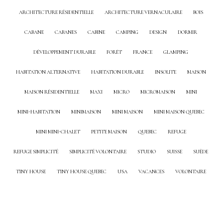
ARCHITECTURE RÉSIDENTIELLE
ARCHITECTURE VERNACULAIRE
BOIS
CABANE
CABANES
CABINE
CAMPING
DESIGN
DORMIR
DÉVELOPPEMENT DURABLE
FORÊT
FRANCE
GLAMPING
HABITATION ALTERNATIVE
HABITATION DURABLE
INSOLITE
MAISON
MAISON RÉSIDENTIELLE
MAXI
MICRO
MICROMAISON
MINI
MINI-HABITATION
MINIMAISON
MINI MAISON
MINI MAISON QUEBEC
MINI MINI-CHALET
PETITE MAISON
QUEBEC
REFUGE
REFUGE SIMPLICITÉ
SIMPLICITÉ VOLONTAIRE
STUDIO
SUISSE
SUÈDE
TINY HOUSE
TINY HOUSE QUEBEC
USA
VACANCES
VOLONTAIRE