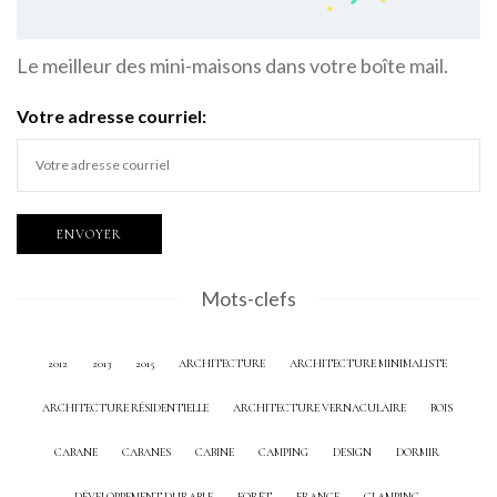
Le meilleur des mini-maisons dans votre boîte mail.
Votre adresse courriel:
Mots-clefs
2012
2013
2015
ARCHITECTURE
ARCHITECTURE MINIMALISTE
ARCHITECTURE RÉSIDENTIELLE
ARCHITECTURE VERNACULAIRE
BOIS
CABANE
CABANES
CABINE
CAMPING
DESIGN
DORMIR
DÉVELOPPEMENT DURABLE
FORÊT
FRANCE
GLAMPING