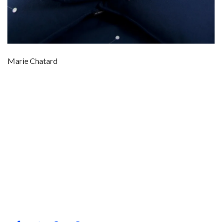
Marie Chatard
2010
30 M2
ARBRE
CABANE
CABANES
DORMIR
FORÊT
HARADS
HIVER
HÔTEL
INREDNINGSGRUPPEN BERTIL HARSTRÖM
LAPONIE
LIT
MAXI
NORD
NORDIQUE
NUIT
NUITÉE
SCANDINAVIE
SUÈDE
TREEHOTEL