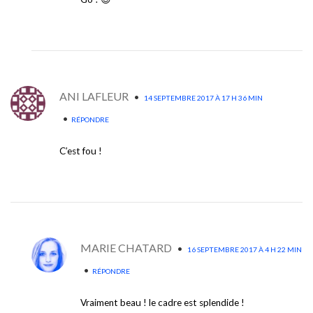
ANI LAFLEUR
•
14 SEPTEMBRE 2017 À 17 H 36 MIN
•
RÉPONDRE
C’est fou !
MARIE CHATARD
•
16 SEPTEMBRE 2017 À 4 H 22 MIN
•
RÉPONDRE
Vraiment beau ! le cadre est splendide !