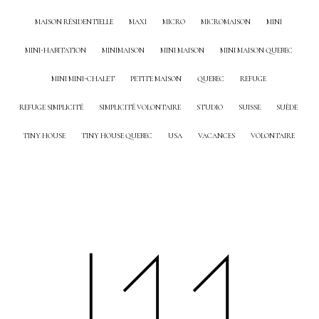
MAISON RÉSIDENTIELLE
MAXI
MICRO
MICROMAISON
MINI
MINI-HABITATION
MINIMAISON
MINI MAISON
MINI MAISON QUEBEC
MINI MINI-CHALET
PETITE MAISON
QUEBEC
REFUGE
REFUGE SIMPLICITÉ
SIMPLICITÉ VOLONTAIRE
STUDIO
SUISSE
SUÈDE
TINY HOUSE
TINY HOUSE QUEBEC
USA
VACANCES
VOLONTAIRE