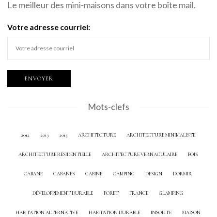
Le meilleur des mini-maisons dans votre boîte mail.
Votre adresse courriel:
Mots-clefs
2012
2013
2015
ARCHITECTURE
ARCHITECTURE MINIMALISTE
ARCHITECTURE RÉSIDENTIELLE
ARCHITECTURE VERNACULAIRE
BOIS
CABANE
CABANES
CABINE
CAMPING
DESIGN
DORMIR
DÉVELOPPEMENT DURABLE
FORÊT
FRANCE
GLAMPING
HABITATION ALTERNATIVE
HABITATION DURABLE
INSOLITE
MAISON