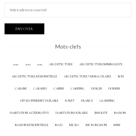
Mots-clefs
2012
2013
2015
ARCHITECTURE
ARCHITECTURE MINIMALISTE
ARCHITECTURE RÉSIDENTIELLE
ARCHITECTURE VERNACULAIRE
BOIS
CABANE
CABANES
CABINE
CAMPING
DESIGN
DORMIR
DÉVELOPPEMENT DURABLE
FORÊT
FRANCE
GLAMPING
HABITATION ALTERNATIVE
HABITATION DURABLE
INSOLITE
MAISON
MAISON RÉSIDENTIELLE
MAXI
MICRO
MICROMAISON
MINI