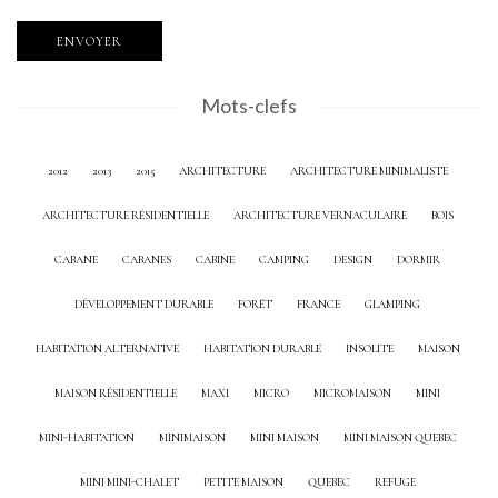
Mots-clefs
2012
2013
2015
ARCHITECTURE
ARCHITECTURE MINIMALISTE
ARCHITECTURE RÉSIDENTIELLE
ARCHITECTURE VERNACULAIRE
BOIS
CABANE
CABANES
CABINE
CAMPING
DESIGN
DORMIR
DÉVELOPPEMENT DURABLE
FORÊT
FRANCE
GLAMPING
HABITATION ALTERNATIVE
HABITATION DURABLE
INSOLITE
MAISON
MAISON RÉSIDENTIELLE
MAXI
MICRO
MICROMAISON
MINI
MINI-HABITATION
MINIMAISON
MINI MAISON
MINI MAISON QUEBEC
MINI MINI-CHALET
PETITE MAISON
QUEBEC
REFUGE