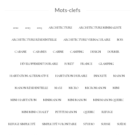
Mots-clefs
2012
2013
2015
ARCHITECTURE
ARCHITECTURE MINIMALISTE
ARCHITECTURE RÉSIDENTIELLE
ARCHITECTURE VERNACULAIRE
BOIS
CABANE
CABANES
CABINE
CAMPING
DESIGN
DORMIR
DÉVELOPPEMENT DURABLE
FORÊT
FRANCE
GLAMPING
HABITATION ALTERNATIVE
HABITATION DURABLE
INSOLITE
MAISON
MAISON RÉSIDENTIELLE
MAXI
MICRO
MICROMAISON
MINI
MINI-HABITATION
MINIMAISON
MINI MAISON
MINI MAISON QUEBEC
MINI MINI-CHALET
PETITE MAISON
QUEBEC
REFUGE
REFUGE SIMPLICITÉ
SIMPLICITÉ VOLONTAIRE
STUDIO
SUISSE
SUÈDE