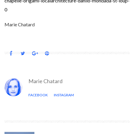
chapelle-origami-localarchitecture-danilo-mondada-st-loup-
0
Marie Chatard
Marie Chatard
FACEBOOK
INSTAGRAM