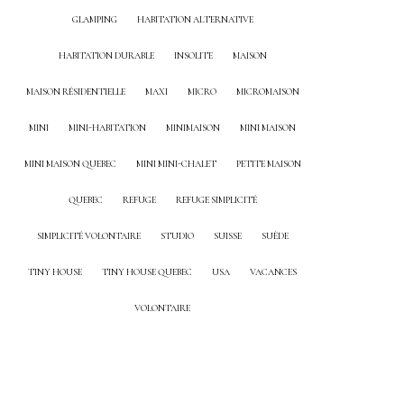
GLAMPING
HABITATION ALTERNATIVE
HABITATION DURABLE
INSOLITE
MAISON
MAISON RÉSIDENTIELLE
MAXI
MICRO
MICROMAISON
MINI
MINI-HABITATION
MINIMAISON
MINI MAISON
MINI MAISON QUEBEC
MINI MINI-CHALET
PETITE MAISON
QUEBEC
REFUGE
REFUGE SIMPLICITÉ
SIMPLICITÉ VOLONTAIRE
STUDIO
SUISSE
SUÈDE
TINY HOUSE
TINY HOUSE QUEBEC
USA
VACANCES
VOLONTAIRE