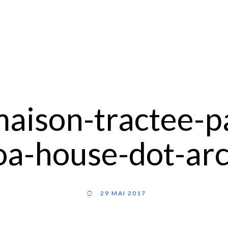
aison-tractee-p
boa-house-dot-arc
29 MAI 2017