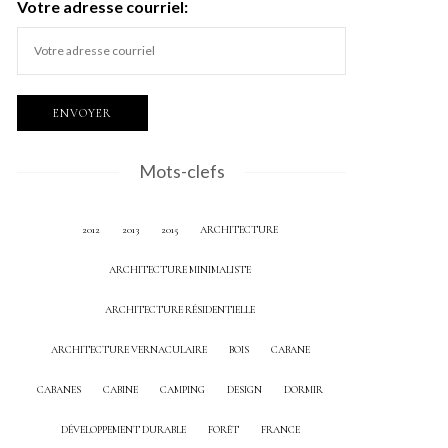
Votre adresse courriel:
Mots-clefs
2012
2013
2015
ARCHITECTURE
ARCHITECTURE MINIMALISTE
ARCHITECTURE RÉSIDENTIELLE
ARCHITECTURE VERNACULAIRE
BOIS
CABANE
CABANES
CABINE
CAMPING
DESIGN
DORMIR
DÉVELOPPEMENT DURABLE
FORÊT
FRANCE