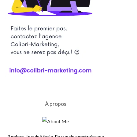
À propos
Bonjour, Je suis Marie. En vue de construire ma