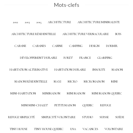
Mots-clefs
2012
2013
2015
ARCHITECTURE
ARCHITECTURE MINIMALISTE
ARCHITECTURE RÉSIDENTIELLE
ARCHITECTURE VERNACULAIRE
BOIS
CABANE
CABANES
CABINE
CAMPING
DESIGN
DORMIR
DÉVELOPPEMENT DURABLE
FORÊT
FRANCE
GLAMPING
HABITATION ALTERNATIVE
HABITATION DURABLE
INSOLITE
MAISON
MAISON RÉSIDENTIELLE
MAXI
MICRO
MICROMAISON
MINI
MINI-HABITATION
MINIMAISON
MINI MAISON
MINI MAISON QUEBEC
MINI MINI-CHALET
PETITE MAISON
QUEBEC
REFUGE
REFUGE SIMPLICITÉ
SIMPLICITÉ VOLONTAIRE
STUDIO
SUISSE
SUÈDE
TINY HOUSE
TINY HOUSE QUEBEC
USA
VACANCES
VOLONTAIRE