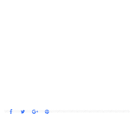
CABANE
CABANE DANS LES ARBRES
CABANES
CABINE
CAMPING
DÉVELOPPEMENT DURABLE
FORÊT
FRANCE
GLAMPING
HABITATION ALTERNATIVE
HABITATION DURABLE
INSOLITE
KAPLA
MAISON
MAISON RÉSIDENTIELLE
MICROMAISON
MINI MAISON
MINI MINI-CHALET
MINI-HABITATION
MINIMAISON
PETITE MAISON
PICARDIE
REFUGE SIMPLICITÉ VOLONTAIRE