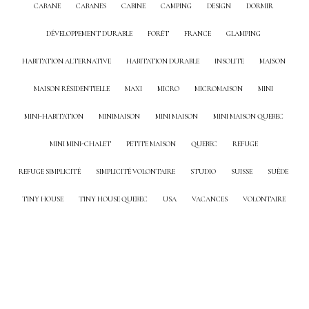
CABANE
CABANES
CABINE
CAMPING
DESIGN
DORMIR
DÉVELOPPEMENT DURABLE
FORÊT
FRANCE
GLAMPING
HABITATION ALTERNATIVE
HABITATION DURABLE
INSOLITE
MAISON
MAISON RÉSIDENTIELLE
MAXI
MICRO
MICROMAISON
MINI
MINI-HABITATION
MINIMAISON
MINI MAISON
MINI MAISON QUEBEC
MINI MINI-CHALET
PETITE MAISON
QUEBEC
REFUGE
REFUGE SIMPLICITÉ
SIMPLICITÉ VOLONTAIRE
STUDIO
SUISSE
SUÈDE
TINY HOUSE
TINY HOUSE QUEBEC
USA
VACANCES
VOLONTAIRE