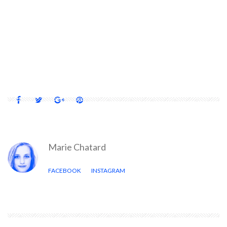
INSOLITE
MICRO
MICROMAISON
MINI MAISON
MINI-CHALET
MINI-HABITATION
QUEBEC
SAINT-CALIXTE
TINY HOUSE
VACANCES
Marie Chatard
FACEBOOK
INSTAGRAM