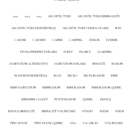
2012
2013
2015
ARCHITECTURE
ARCHITECTURE MINIMALISTE
ARCHITECTURE RÉSIDENTIELLE
ARCHITECTURE VERNACULAIRE
BOIS
CABANE
CABANES
CABINE
CAMPING
DESIGN
DORMIR
DÉVELOPPEMENT DURABLE
FORÊT
FRANCE
GLAMPING
HABITATION ALTERNATIVE
HABITATION DURABLE
INSOLITE
MAISON
MAISON RÉSIDENTIELLE
MAXI
MICRO
MICROMAISON
MINI
MINI-HABITATION
MINIMAISON
MINI MAISON
MINI MAISON QUEBEC
MINI MINI-CHALET
PETITE MAISON
QUEBEC
REFUGE
REFUGE SIMPLICITÉ
SIMPLICITÉ VOLONTAIRE
STUDIO
SUISSE
SUÈDE
TINY HOUSE
TINY HOUSE QUEBEC
USA
VACANCES
VOLONTAIRE