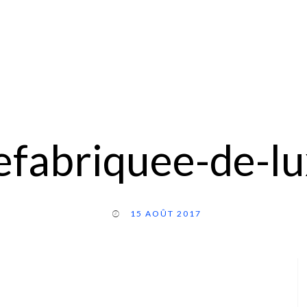
efabriquee-de-lu
15 AOÛT 2017