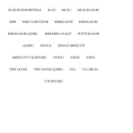
MAISON RÉSIDENTIELLE
MAXI
MICRO
MICROMAISON
MINI
MINI-HABITATION
MINIMAISON
MINI MAISON
MINI MAISON QUEBEC
MINI MINI-CHALET
PETITE MAISON
QUEBEC
REFUGE
REFUGE SIMPLICITÉ
SIMPLICITÉ VOLONTAIRE
STUDIO
SUISSE
SUÈDE
TINY HOUSE
TINY HOUSE QUEBEC
USA
VACANCES
VOLONTAIRE