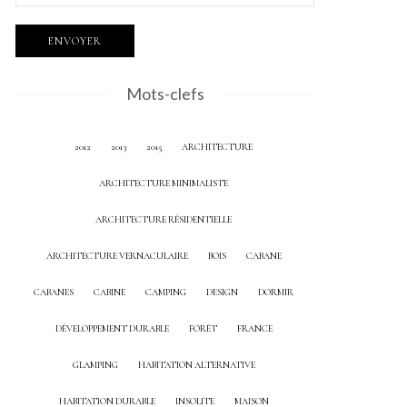
Mots-clefs
2012
2013
2015
ARCHITECTURE
ARCHITECTURE MINIMALISTE
ARCHITECTURE RÉSIDENTIELLE
ARCHITECTURE VERNACULAIRE
BOIS
CABANE
CABANES
CABINE
CAMPING
DESIGN
DORMIR
DÉVELOPPEMENT DURABLE
FORÊT
FRANCE
GLAMPING
HABITATION ALTERNATIVE
HABITATION DURABLE
INSOLITE
MAISON