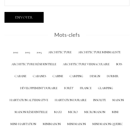
Mots-clefs
2012
2013
2015
ARCHITECTURE
ARCHITECTURE MINIMALISTE
ARCHITECTURE RÉSIDENTIELLE
ARCHITECTURE VERNACULAIRE
BOIS
CABANE
CABANES
CABINE
CAMPING
DESIGN
DORMIR
DÉVELOPPEMENT DURABLE
FORÊT
FRANCE
GLAMPING
HABITATION ALTERNATIVE
HABITATION DURABLE
INSOLITE
MAISON
MAISON RÉSIDENTIELLE
MAXI
MICRO
MICROMAISON
MINI
MINI-HABITATION
MINIMAISON
MINI MAISON
MINI MAISON QUEBEC