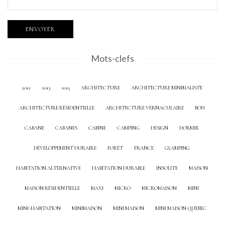
Mots-clefs
2012
2013
2015
ARCHITECTURE
ARCHITECTURE MINIMALISTE
ARCHITECTURE RÉSIDENTIELLE
ARCHITECTURE VERNACULAIRE
BOIS
CABANE
CABANES
CABINE
CAMPING
DESIGN
DORMIR
DÉVELOPPEMENT DURABLE
FORÊT
FRANCE
GLAMPING
HABITATION ALTERNATIVE
HABITATION DURABLE
INSOLITE
MAISON
MAISON RÉSIDENTIELLE
MAXI
MICRO
MICROMAISON
MINI
MINI-HABITATION
MINIMAISON
MINI MAISON
MINI MAISON QUEBEC