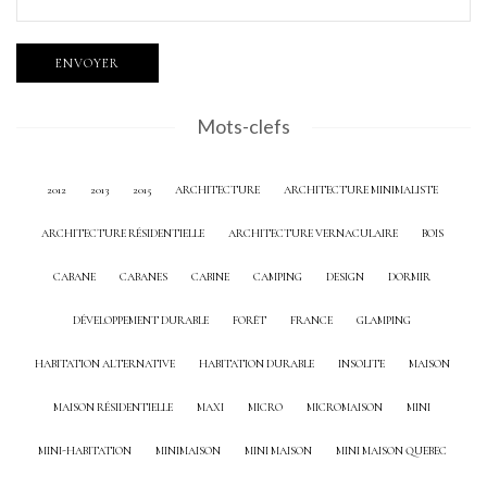
Mots-clefs
2012
2013
2015
ARCHITECTURE
ARCHITECTURE MINIMALISTE
ARCHITECTURE RÉSIDENTIELLE
ARCHITECTURE VERNACULAIRE
BOIS
CABANE
CABANES
CABINE
CAMPING
DESIGN
DORMIR
DÉVELOPPEMENT DURABLE
FORÊT
FRANCE
GLAMPING
HABITATION ALTERNATIVE
HABITATION DURABLE
INSOLITE
MAISON
MAISON RÉSIDENTIELLE
MAXI
MICRO
MICROMAISON
MINI
MINI-HABITATION
MINIMAISON
MINI MAISON
MINI MAISON QUEBEC