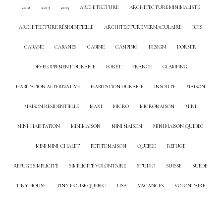
2012
2013
2015
ARCHITECTURE
ARCHITECTURE MINIMALISTE
ARCHITECTURE RÉSIDENTIELLE
ARCHITECTURE VERNACULAIRE
BOIS
CABANE
CABANES
CABINE
CAMPING
DESIGN
DORMIR
DÉVELOPPEMENT DURABLE
FORÊT
FRANCE
GLAMPING
HABITATION ALTERNATIVE
HABITATION DURABLE
INSOLITE
MAISON
MAISON RÉSIDENTIELLE
MAXI
MICRO
MICROMAISON
MINI
MINI-HABITATION
MINIMAISON
MINI MAISON
MINI MAISON QUEBEC
MINI MINI-CHALET
PETITE MAISON
QUEBEC
REFUGE
REFUGE SIMPLICITÉ
SIMPLICITÉ VOLONTAIRE
STUDIO
SUISSE
SUÈDE
TINY HOUSE
TINY HOUSE QUEBEC
USA
VACANCES
VOLONTAIRE