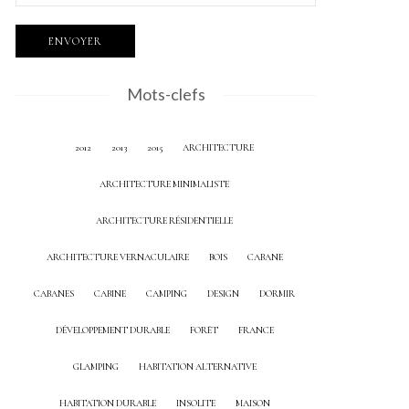
Mots-clefs
2012
2013
2015
ARCHITECTURE
ARCHITECTURE MINIMALISTE
ARCHITECTURE RÉSIDENTIELLE
ARCHITECTURE VERNACULAIRE
BOIS
CABANE
CABANES
CABINE
CAMPING
DESIGN
DORMIR
DÉVELOPPEMENT DURABLE
FORÊT
FRANCE
GLAMPING
HABITATION ALTERNATIVE
HABITATION DURABLE
INSOLITE
MAISON