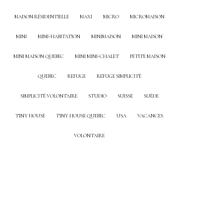
MAISON RÉSIDENTIELLE
MAXI
MICRO
MICROMAISON
MINI
MINI-HABITATION
MINIMAISON
MINI MAISON
MINI MAISON QUEBEC
MINI MINI-CHALET
PETITE MAISON
QUEBEC
REFUGE
REFUGE SIMPLICITÉ
SIMPLICITÉ VOLONTAIRE
STUDIO
SUISSE
SUÈDE
TINY HOUSE
TINY HOUSE QUEBEC
USA
VACANCES
VOLONTAIRE