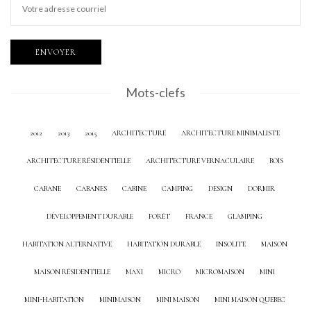
Mots-clefs
2012
2013
2015
ARCHITECTURE
ARCHITECTURE MINIMALISTE
ARCHITECTURE RÉSIDENTIELLE
ARCHITECTURE VERNACULAIRE
BOIS
CABANE
CABANES
CABINE
CAMPING
DESIGN
DORMIR
DÉVELOPPEMENT DURABLE
FORÊT
FRANCE
GLAMPING
HABITATION ALTERNATIVE
HABITATION DURABLE
INSOLITE
MAISON
MAISON RÉSIDENTIELLE
MAXI
MICRO
MICROMAISON
MINI
MINI-HABITATION
MINIMAISON
MINI MAISON
MINI MAISON QUEBEC