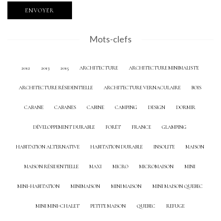
Mots-clefs
2012
2013
2015
ARCHITECTURE
ARCHITECTURE MINIMALISTE
ARCHITECTURE RÉSIDENTIELLE
ARCHITECTURE VERNACULAIRE
BOIS
CABANE
CABANES
CABINE
CAMPING
DESIGN
DORMIR
DÉVELOPPEMENT DURABLE
FORÊT
FRANCE
GLAMPING
HABITATION ALTERNATIVE
HABITATION DURABLE
INSOLITE
MAISON
MAISON RÉSIDENTIELLE
MAXI
MICRO
MICROMAISON
MINI
MINI-HABITATION
MINIMAISON
MINI MAISON
MINI MAISON QUEBEC
MINI MINI-CHALET
PETITE MAISON
QUEBEC
REFUGE