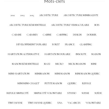
Mots-clefs
2012
2013
2015
ARCHITECTURE
ARCHITECTURE MINIMALISTE
ARCHITECTURE RÉSIDENTIELLE
ARCHITECTURE VERNACULAIRE
BOIS
CABANE
CABANES
CABINE
CAMPING
DESIGN
DORMIR
DÉVELOPPEMENT DURABLE
FORÊT
FRANCE
GLAMPING
HABITATION ALTERNATIVE
HABITATION DURABLE
INSOLITE
MAISON
MAISON RÉSIDENTIELLE
MAXI
MICRO
MICROMAISON
MINI
MINI-HABITATION
MINIMAISON
MINI MAISON
MINI MAISON QUEBEC
MINI MINI-CHALET
PETITE MAISON
QUEBEC
REFUGE
REFUGE SIMPLICITÉ
SIMPLICITÉ VOLONTAIRE
STUDIO
SUISSE
SUÈDE
TINY HOUSE
TINY HOUSE QUEBEC
USA
VACANCES
VOLONTAIRE