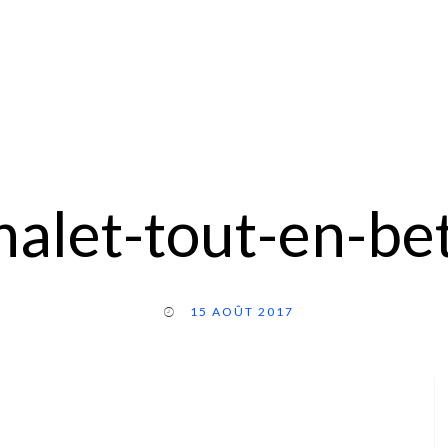
halet-tout-en-be
15 AOÛT 2017