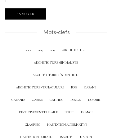
Mots-clefs
2012
2013
2015
ARCHITECTURE
ARCHITECTURE MINIMALISTE
ARCHITECTURE RÉSIDENTIELLE
ARCHITECTURE VERNACULAIRE
BOIS
CABANE
CABANES
CABINE
CAMPING
DESIGN
DORMIR
DÉVELOPPEMENT DURABLE
FORÊT
FRANCE
GLAMPING
HABITATION ALTERNATIVE
HABITATION DURABLE
INSOLITE
MAISON