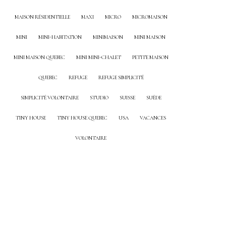
MAISON RÉSIDENTIELLE
MAXI
MICRO
MICROMAISON
MINI
MINI-HABITATION
MINIMAISON
MINI MAISON
MINI MAISON QUEBEC
MINI MINI-CHALET
PETITE MAISON
QUEBEC
REFUGE
REFUGE SIMPLICITÉ
SIMPLICITÉ VOLONTAIRE
STUDIO
SUISSE
SUÈDE
TINY HOUSE
TINY HOUSE QUEBEC
USA
VACANCES
VOLONTAIRE