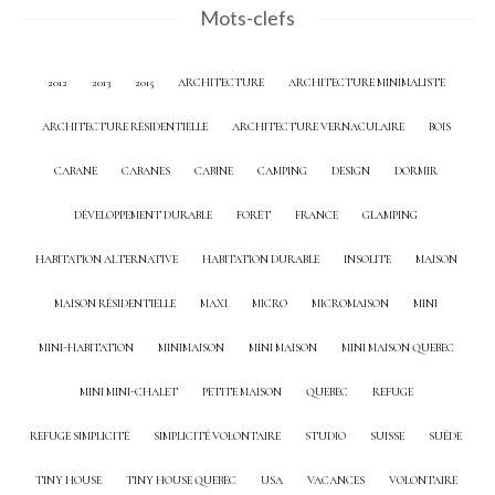
Mots-clefs
2012
2013
2015
ARCHITECTURE
ARCHITECTURE MINIMALISTE
ARCHITECTURE RÉSIDENTIELLE
ARCHITECTURE VERNACULAIRE
BOIS
CABANE
CABANES
CABINE
CAMPING
DESIGN
DORMIR
DÉVELOPPEMENT DURABLE
FORÊT
FRANCE
GLAMPING
HABITATION ALTERNATIVE
HABITATION DURABLE
INSOLITE
MAISON
MAISON RÉSIDENTIELLE
MAXI
MICRO
MICROMAISON
MINI
MINI-HABITATION
MINIMAISON
MINI MAISON
MINI MAISON QUEBEC
MINI MINI-CHALET
PETITE MAISON
QUEBEC
REFUGE
REFUGE SIMPLICITÉ
SIMPLICITÉ VOLONTAIRE
STUDIO
SUISSE
SUÈDE
TINY HOUSE
TINY HOUSE QUEBEC
USA
VACANCES
VOLONTAIRE