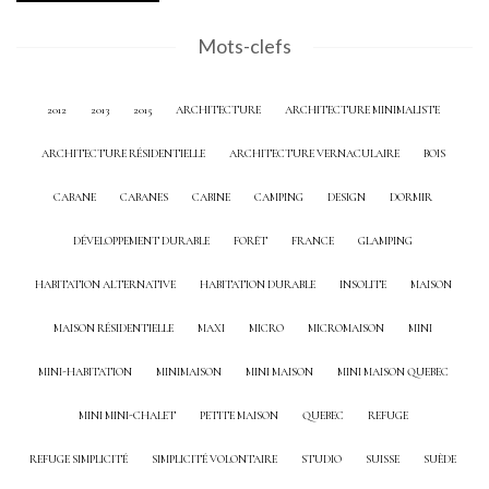
Mots-clefs
2012
2013
2015
ARCHITECTURE
ARCHITECTURE MINIMALISTE
ARCHITECTURE RÉSIDENTIELLE
ARCHITECTURE VERNACULAIRE
BOIS
CABANE
CABANES
CABINE
CAMPING
DESIGN
DORMIR
DÉVELOPPEMENT DURABLE
FORÊT
FRANCE
GLAMPING
HABITATION ALTERNATIVE
HABITATION DURABLE
INSOLITE
MAISON
MAISON RÉSIDENTIELLE
MAXI
MICRO
MICROMAISON
MINI
MINI-HABITATION
MINIMAISON
MINI MAISON
MINI MAISON QUEBEC
MINI MINI-CHALET
PETITE MAISON
QUEBEC
REFUGE
REFUGE SIMPLICITÉ
SIMPLICITÉ VOLONTAIRE
STUDIO
SUISSE
SUÈDE