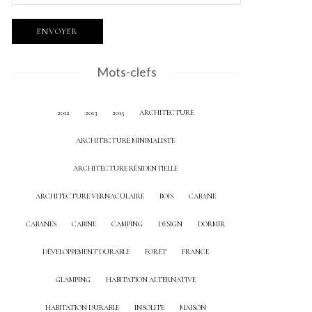
Mots-clefs
2012
2013
2015
ARCHITECTURE
ARCHITECTURE MINIMALISTE
ARCHITECTURE RÉSIDENTIELLE
ARCHITECTURE VERNACULAIRE
BOIS
CABANE
CABANES
CABINE
CAMPING
DESIGN
DORMIR
DÉVELOPPEMENT DURABLE
FORÊT
FRANCE
GLAMPING
HABITATION ALTERNATIVE
HABITATION DURABLE
INSOLITE
MAISON