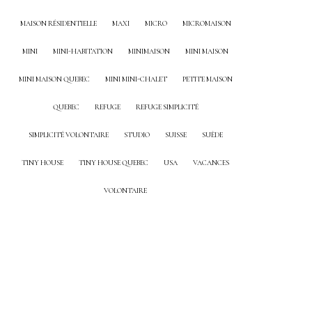
MAISON RÉSIDENTIELLE
MAXI
MICRO
MICROMAISON
MINI
MINI-HABITATION
MINIMAISON
MINI MAISON
MINI MAISON QUEBEC
MINI MINI-CHALET
PETITE MAISON
QUEBEC
REFUGE
REFUGE SIMPLICITÉ
SIMPLICITÉ VOLONTAIRE
STUDIO
SUISSE
SUÈDE
TINY HOUSE
TINY HOUSE QUEBEC
USA
VACANCES
VOLONTAIRE