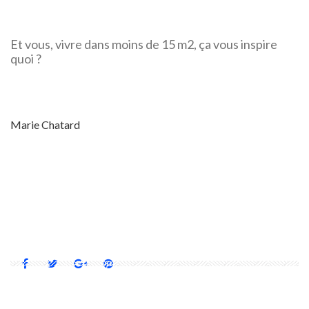
Et vous, vivre dans moins de 15 m2, ça vous inspire
quoi ?
Marie Chatard
2012
COLLECTIF CENTRALA
JAKUB SZCZĘSNY
MAISON KERET
MICRO
POLOGNE
VARSOVIE