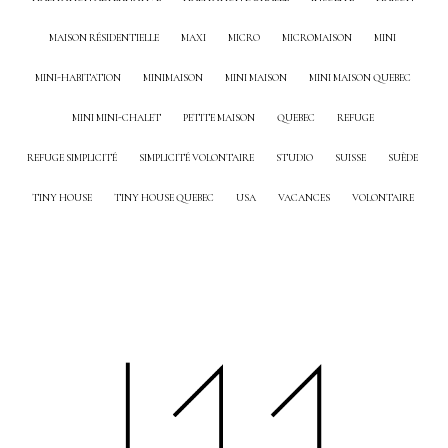
MAISON RÉSIDENTIELLE
MAXI
MICRO
MICROMAISON
MINI
MINI-HABITATION
MINIMAISON
MINI MAISON
MINI MAISON QUEBEC
MINI MINI-CHALET
PETITE MAISON
QUEBEC
REFUGE
REFUGE SIMPLICITÉ
SIMPLICITÉ VOLONTAIRE
STUDIO
SUISSE
SUÈDE
TINY HOUSE
TINY HOUSE QUEBEC
USA
VACANCES
VOLONTAIRE