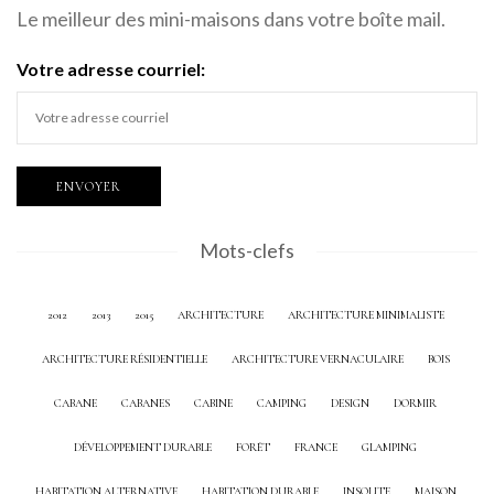
Le meilleur des mini-maisons dans votre boîte mail.
Votre adresse courriel:
Mots-clefs
2012
2013
2015
ARCHITECTURE
ARCHITECTURE MINIMALISTE
ARCHITECTURE RÉSIDENTIELLE
ARCHITECTURE VERNACULAIRE
BOIS
CABANE
CABANES
CABINE
CAMPING
DESIGN
DORMIR
DÉVELOPPEMENT DURABLE
FORÊT
FRANCE
GLAMPING
HABITATION ALTERNATIVE
HABITATION DURABLE
INSOLITE
MAISON