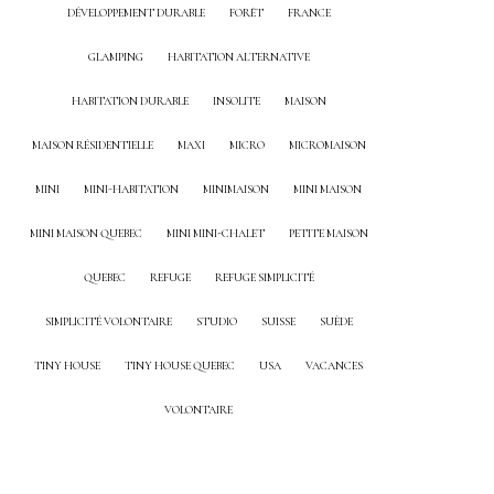
DÉVELOPPEMENT DURABLE
FORÊT
FRANCE
GLAMPING
HABITATION ALTERNATIVE
HABITATION DURABLE
INSOLITE
MAISON
MAISON RÉSIDENTIELLE
MAXI
MICRO
MICROMAISON
MINI
MINI-HABITATION
MINIMAISON
MINI MAISON
MINI MAISON QUEBEC
MINI MINI-CHALET
PETITE MAISON
QUEBEC
REFUGE
REFUGE SIMPLICITÉ
SIMPLICITÉ VOLONTAIRE
STUDIO
SUISSE
SUÈDE
TINY HOUSE
TINY HOUSE QUEBEC
USA
VACANCES
VOLONTAIRE