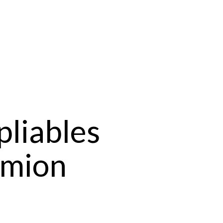
pliables
amion