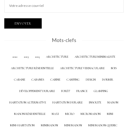
Mots-clefs
2012
2013
2015
ARCHITECTURE
ARCHITECTURE MINIMALISTE
ARCHITECTURE RÉSIDENTIELLE
ARCHITECTURE VERNACULAIRE
BOIS
CABANE
CABANES
CABINE
CAMPING
DESIGN
DORMIR
DÉVELOPPEMENT DURABLE
FORÊT
FRANCE
GLAMPING
HABITATION ALTERNATIVE
HABITATION DURABLE
INSOLITE
MAISON
MAISON RÉSIDENTIELLE
MAXI
MICRO
MICROMAISON
MINI
MINI-HABITATION
MINIMAISON
MINI MAISON
MINI MAISON QUEBEC