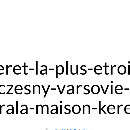
eret-la-plus-etro
czesny-varsovie-c
rala-maison-ker
22 JANVIER 2018