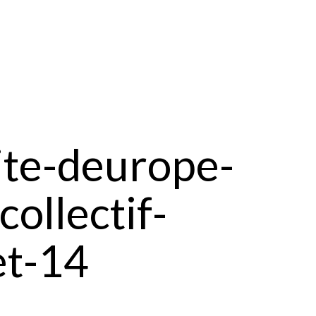
ite-deurope-
ollectif-
et-14