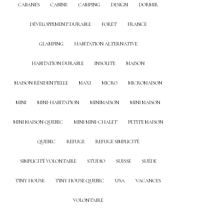
CABANES
CABINE
CAMPING
DESIGN
DORMIR
DÉVELOPPEMENT DURABLE
FORÊT
FRANCE
GLAMPING
HABITATION ALTERNATIVE
HABITATION DURABLE
INSOLITE
MAISON
MAISON RÉSIDENTIELLE
MAXI
MICRO
MICROMAISON
MINI
MINI-HABITATION
MINIMAISON
MINI MAISON
MINI MAISON QUEBEC
MINI MINI-CHALET
PETITE MAISON
QUEBEC
REFUGE
REFUGE SIMPLICITÉ
SIMPLICITÉ VOLONTAIRE
STUDIO
SUISSE
SUÈDE
TINY HOUSE
TINY HOUSE QUEBEC
USA
VACANCES
VOLONTAIRE