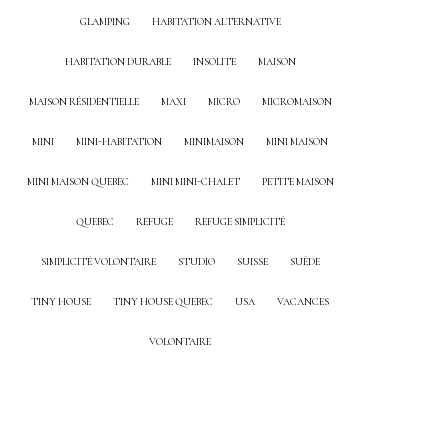
GLAMPING
HABITATION ALTERNATIVE
HABITATION DURABLE
INSOLITE
MAISON
MAISON RÉSIDENTIELLE
MAXI
MICRO
MICROMAISON
MINI
MINI-HABITATION
MINIMAISON
MINI MAISON
MINI MAISON QUEBEC
MINI MINI-CHALET
PETITE MAISON
QUEBEC
REFUGE
REFUGE SIMPLICITÉ
SIMPLICITÉ VOLONTAIRE
STUDIO
SUISSE
SUÈDE
TINY HOUSE
TINY HOUSE QUEBEC
USA
VACANCES
VOLONTAIRE