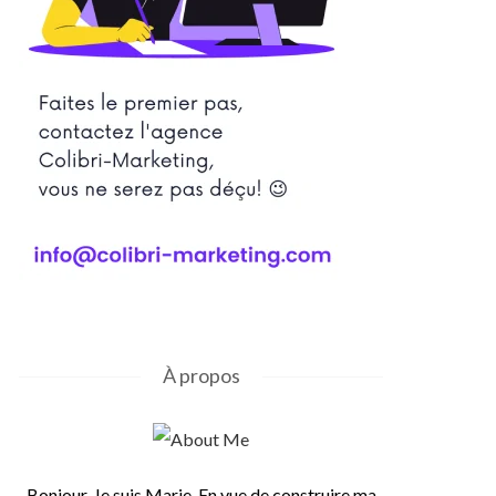
À propos
Bonjour, Je suis Marie. En vue de construire ma