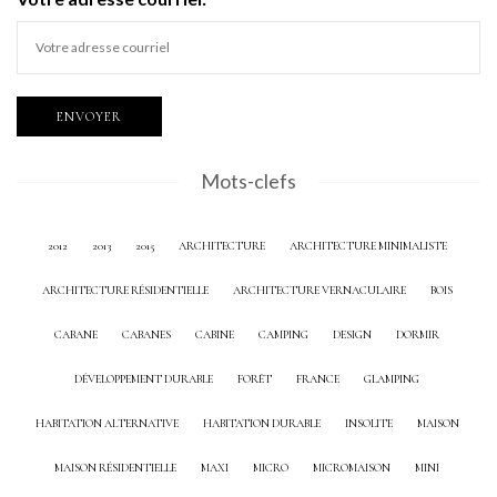
Mots-clefs
2012
2013
2015
ARCHITECTURE
ARCHITECTURE MINIMALISTE
ARCHITECTURE RÉSIDENTIELLE
ARCHITECTURE VERNACULAIRE
BOIS
CABANE
CABANES
CABINE
CAMPING
DESIGN
DORMIR
DÉVELOPPEMENT DURABLE
FORÊT
FRANCE
GLAMPING
HABITATION ALTERNATIVE
HABITATION DURABLE
INSOLITE
MAISON
MAISON RÉSIDENTIELLE
MAXI
MICRO
MICROMAISON
MINI