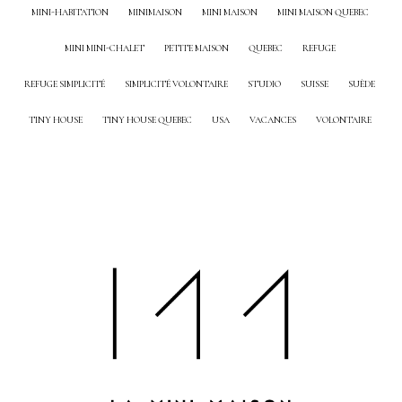
MINI-HABITATION
MINIMAISON
MINI MAISON
MINI MAISON QUEBEC
MINI MINI-CHALET
PETITE MAISON
QUEBEC
REFUGE
REFUGE SIMPLICITÉ
SIMPLICITÉ VOLONTAIRE
STUDIO
SUISSE
SUÈDE
TINY HOUSE
TINY HOUSE QUEBEC
USA
VACANCES
VOLONTAIRE