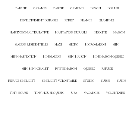
CABANE
CABANES
CABINE
CAMPING
DESIGN
DORMIR
DÉVELOPPEMENT DURABLE
FORÊT
FRANCE
GLAMPING
HABITATION ALTERNATIVE
HABITATION DURABLE
INSOLITE
MAISON
MAISON RÉSIDENTIELLE
MAXI
MICRO
MICROMAISON
MINI
MINI-HABITATION
MINIMAISON
MINI MAISON
MINI MAISON QUEBEC
MINI MINI-CHALET
PETITE MAISON
QUEBEC
REFUGE
REFUGE SIMPLICITÉ
SIMPLICITÉ VOLONTAIRE
STUDIO
SUISSE
SUÈDE
TINY HOUSE
TINY HOUSE QUEBEC
USA
VACANCES
VOLONTAIRE