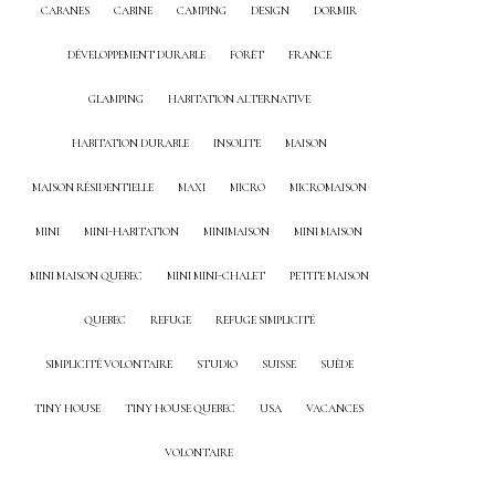
CABANES
CABINE
CAMPING
DESIGN
DORMIR
DÉVELOPPEMENT DURABLE
FORÊT
FRANCE
GLAMPING
HABITATION ALTERNATIVE
HABITATION DURABLE
INSOLITE
MAISON
MAISON RÉSIDENTIELLE
MAXI
MICRO
MICROMAISON
MINI
MINI-HABITATION
MINIMAISON
MINI MAISON
MINI MAISON QUEBEC
MINI MINI-CHALET
PETITE MAISON
QUEBEC
REFUGE
REFUGE SIMPLICITÉ
SIMPLICITÉ VOLONTAIRE
STUDIO
SUISSE
SUÈDE
TINY HOUSE
TINY HOUSE QUEBEC
USA
VACANCES
VOLONTAIRE