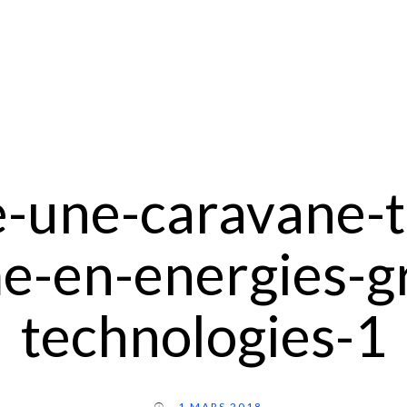
-une-caravane-
-en-energies-g
technologies-1
1 MARS 2018