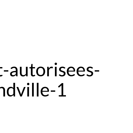
t-autorisees-
dville-1