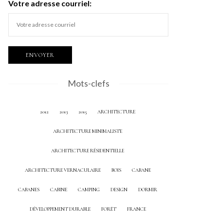
Votre adresse courriel:
Mots-clefs
2012
2013
2015
ARCHITECTURE
ARCHITECTURE MINIMALISTE
ARCHITECTURE RÉSIDENTIELLE
ARCHITECTURE VERNACULAIRE
BOIS
CABANE
CABANES
CABINE
CAMPING
DESIGN
DORMIR
DÉVELOPPEMENT DURABLE
FORÊT
FRANCE