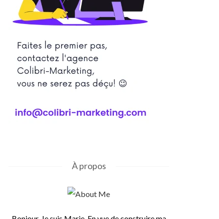
À propos
Bonjour, Je suis Marie. En vue de construire ma