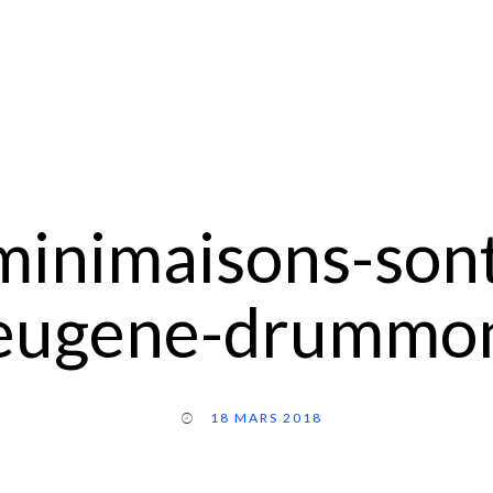
minimaisons-son
-eugene-drummon
18 MARS 2018