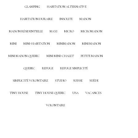
GLAMPING
HABITATION ALTERNATIVE
HABITATION DURABLE
INSOLITE
MAISON
MAISON RÉSIDENTIELLE
MAXI
MICRO
MICROMAISON
MINI
MINI-HABITATION
MINIMAISON
MINI MAISON
MINI MAISON QUEBEC
MINI MINI-CHALET
PETITE MAISON
QUEBEC
REFUGE
REFUGE SIMPLICITÉ
SIMPLICITÉ VOLONTAIRE
STUDIO
SUISSE
SUÈDE
TINY HOUSE
TINY HOUSE QUEBEC
USA
VACANCES
VOLONTAIRE