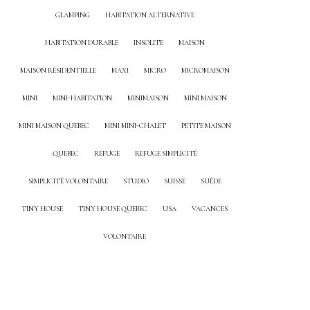
GLAMPING
HABITATION ALTERNATIVE
HABITATION DURABLE
INSOLITE
MAISON
MAISON RÉSIDENTIELLE
MAXI
MICRO
MICROMAISON
MINI
MINI-HABITATION
MINIMAISON
MINI MAISON
MINI MAISON QUEBEC
MINI MINI-CHALET
PETITE MAISON
QUEBEC
REFUGE
REFUGE SIMPLICITÉ
SIMPLICITÉ VOLONTAIRE
STUDIO
SUISSE
SUÈDE
TINY HOUSE
TINY HOUSE QUEBEC
USA
VACANCES
VOLONTAIRE