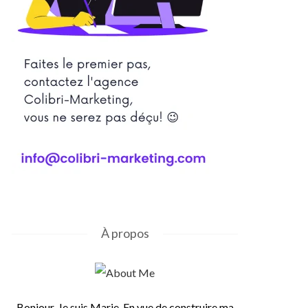
À propos
Bonjour, Je suis Marie. En vue de construire ma