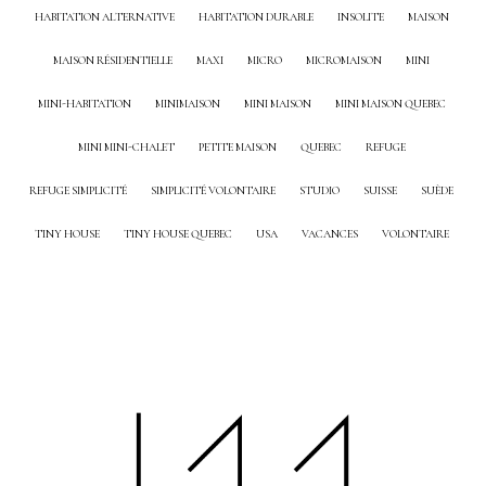
HABITATION ALTERNATIVE
HABITATION DURABLE
INSOLITE
MAISON
MAISON RÉSIDENTIELLE
MAXI
MICRO
MICROMAISON
MINI
MINI-HABITATION
MINIMAISON
MINI MAISON
MINI MAISON QUEBEC
MINI MINI-CHALET
PETITE MAISON
QUEBEC
REFUGE
REFUGE SIMPLICITÉ
SIMPLICITÉ VOLONTAIRE
STUDIO
SUISSE
SUÈDE
TINY HOUSE
TINY HOUSE QUEBEC
USA
VACANCES
VOLONTAIRE