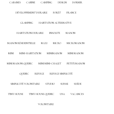
CABANES
CABINE
CAMPING
DESIGN
DORMIR
DÉVELOPPEMENT DURABLE
FORÊT
FRANCE
GLAMPING
HABITATION ALTERNATIVE
HABITATION DURABLE
INSOLITE
MAISON
MAISON RÉSIDENTIELLE
MAXI
MICRO
MICROMAISON
MINI
MINI-HABITATION
MINIMAISON
MINI MAISON
MINI MAISON QUEBEC
MINI MINI-CHALET
PETITE MAISON
QUEBEC
REFUGE
REFUGE SIMPLICITÉ
SIMPLICITÉ VOLONTAIRE
STUDIO
SUISSE
SUÈDE
TINY HOUSE
TINY HOUSE QUEBEC
USA
VACANCES
VOLONTAIRE