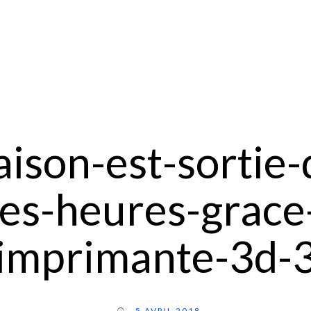
ison-est-sortie-
es-heures-grace
imprimante-3d-
5 AVRIL 2018