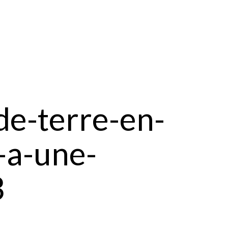
de-terre-en-
-a-une-
3