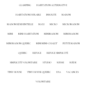
GLAMPING
HABITATION ALTERNATIVE
HABITATION DURABLE
INSOLITE
MAISON
MAISON RÉSIDENTIELLE
MAXI
MICRO
MICROMAISON
MINI
MINI-HABITATION
MINIMAISON
MINI MAISON
MINI MAISON QUEBEC
MINI MINI-CHALET
PETITE MAISON
QUEBEC
REFUGE
REFUGE SIMPLICITÉ
SIMPLICITÉ VOLONTAIRE
STUDIO
SUISSE
SUÈDE
TINY HOUSE
TINY HOUSE QUEBEC
USA
VACANCES
VOLONTAIRE