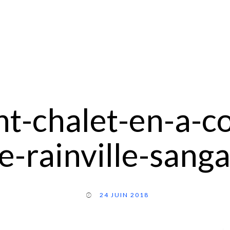
t-chalet-en-a-co
e-rainville-sang
24 JUIN 2018