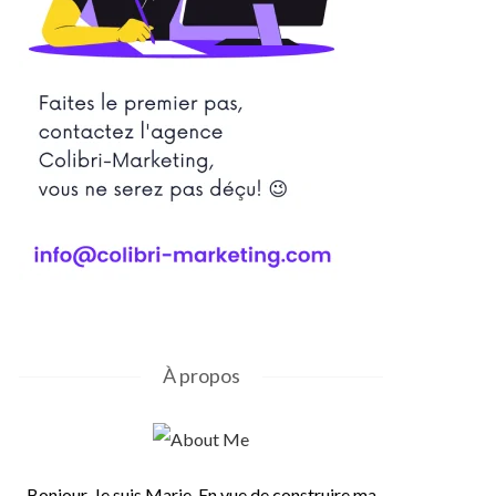
À propos
Bonjour, Je suis Marie. En vue de construire ma