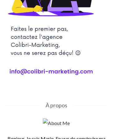
À propos
Bonjour, Je suis Marie. En vue de construire ma