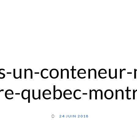
ns-un-conteneur-
re-quebec-montr
24 JUIN 2018