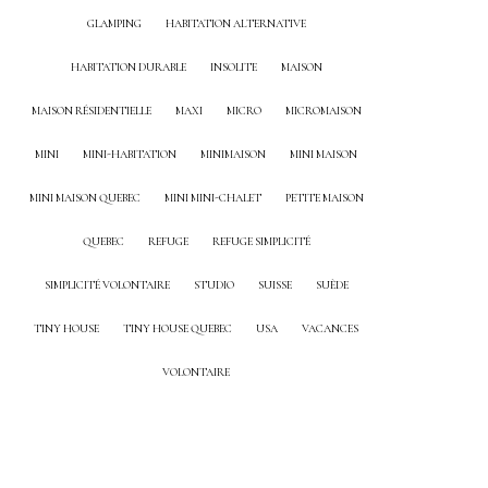
GLAMPING
HABITATION ALTERNATIVE
HABITATION DURABLE
INSOLITE
MAISON
MAISON RÉSIDENTIELLE
MAXI
MICRO
MICROMAISON
MINI
MINI-HABITATION
MINIMAISON
MINI MAISON
MINI MAISON QUEBEC
MINI MINI-CHALET
PETITE MAISON
QUEBEC
REFUGE
REFUGE SIMPLICITÉ
SIMPLICITÉ VOLONTAIRE
STUDIO
SUISSE
SUÈDE
TINY HOUSE
TINY HOUSE QUEBEC
USA
VACANCES
VOLONTAIRE