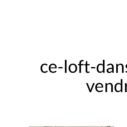
ce-loft-da
vend