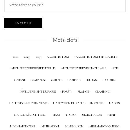
Mots-clefs
2012
2013
2015
ARCHITECTURE
ARCHITECTURE MINIMALISTE
ARCHITECTURE RÉSIDENTIELLE
ARCHITECTURE VERNACULAIRE
BOIS
CABANE
CABANES
CABINE
CAMPING
DESIGN
DORMIR
DÉVELOPPEMENT DURABLE
FORÊT
FRANCE
GLAMPING
HABITATION ALTERNATIVE
HABITATION DURABLE
INSOLITE
MAISON
MAISON RÉSIDENTIELLE
MAXI
MICRO
MICROMAISON
MINI
MINI-HABITATION
MINIMAISON
MINI MAISON
MINI MAISON QUEBEC