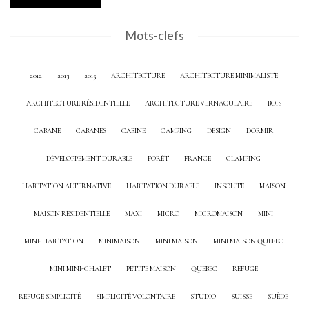
Mots-clefs
2012
2013
2015
ARCHITECTURE
ARCHITECTURE MINIMALISTE
ARCHITECTURE RÉSIDENTIELLE
ARCHITECTURE VERNACULAIRE
BOIS
CABANE
CABANES
CABINE
CAMPING
DESIGN
DORMIR
DÉVELOPPEMENT DURABLE
FORÊT
FRANCE
GLAMPING
HABITATION ALTERNATIVE
HABITATION DURABLE
INSOLITE
MAISON
MAISON RÉSIDENTIELLE
MAXI
MICRO
MICROMAISON
MINI
MINI-HABITATION
MINIMAISON
MINI MAISON
MINI MAISON QUEBEC
MINI MINI-CHALET
PETITE MAISON
QUEBEC
REFUGE
REFUGE SIMPLICITÉ
SIMPLICITÉ VOLONTAIRE
STUDIO
SUISSE
SUÈDE