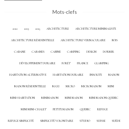
Mots-clefs
2012
2013
2015
ARCHITECTURE
ARCHITECTURE MINIMALISTE
ARCHITECTURE RÉSIDENTIELLE
ARCHITECTURE VERNACULAIRE
BOIS
CABANE
CABANES
CABINE
CAMPING
DESIGN
DORMIR
DÉVELOPPEMENT DURABLE
FORÊT
FRANCE
GLAMPING
HABITATION ALTERNATIVE
HABITATION DURABLE
INSOLITE
MAISON
MAISON RÉSIDENTIELLE
MAXI
MICRO
MICROMAISON
MINI
MINI-HABITATION
MINIMAISON
MINI MAISON
MINI MAISON QUEBEC
MINI MINI-CHALET
PETITE MAISON
QUEBEC
REFUGE
REFUGE SIMPLICITÉ
SIMPLICITÉ VOLONTAIRE
STUDIO
SUISSE
SUÈDE