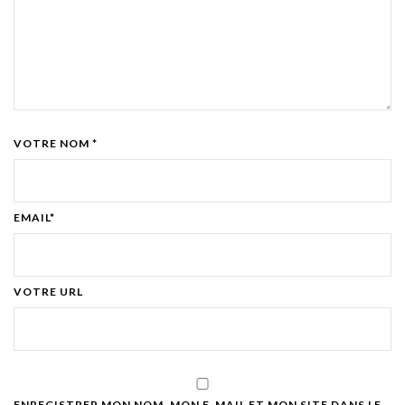
VOTRE NOM *
EMAIL*
VOTRE URL
ENREGISTRER MON NOM, MON E-MAIL ET MON SITE DANS LE