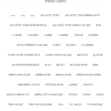
Mots-clefs
2012
2013
2015
ARCHITECTURE
ARCHITECTURE MINIMALISTE
ARCHITECTURE RÉSIDENTIELLE
ARCHITECTURE VERNACULAIRE
BOIS
CABANE
CABANES
CABINE
CAMPING
DESIGN
DORMIR
DÉVELOPPEMENT DURABLE
FORÊT
FRANCE
GLAMPING
HABITATION ALTERNATIVE
HABITATION DURABLE
INSOLITE
MAISON
MAISON RÉSIDENTIELLE
MAXI
MICRO
MICROMAISON
MINI
MINI-HABITATION
MINIMAISON
MINI MAISON
MINI MAISON QUEBEC
MINI MINI-CHALET
PETITE MAISON
QUEBEC
REFUGE
REFUGE SIMPLICITÉ
SIMPLICITÉ VOLONTAIRE
STUDIO
SUISSE
SUÈDE
TINY HOUSE
TINY HOUSE QUEBEC
USA
VACANCES
VOLONTAIRE