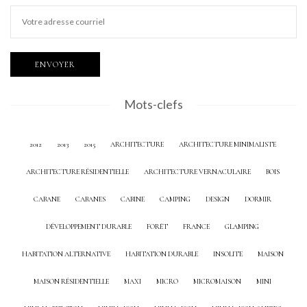
Mots-clefs
2012
2013
2015
ARCHITECTURE
ARCHITECTURE MINIMALISTE
ARCHITECTURE RÉSIDENTIELLE
ARCHITECTURE VERNACULAIRE
BOIS
CABANE
CABANES
CABINE
CAMPING
DESIGN
DORMIR
DÉVELOPPEMENT DURABLE
FORÊT
FRANCE
GLAMPING
HABITATION ALTERNATIVE
HABITATION DURABLE
INSOLITE
MAISON
MAISON RÉSIDENTIELLE
MAXI
MICRO
MICROMAISON
MINI